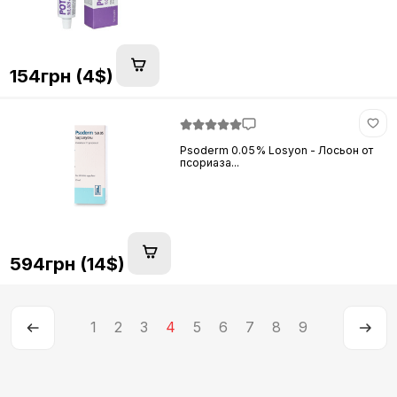
154грн (4$)
Psoderm 0.05% Losyon - Лосьон от
псориаза...
594грн (14$)
1
2
3
4
5
6
7
8
9