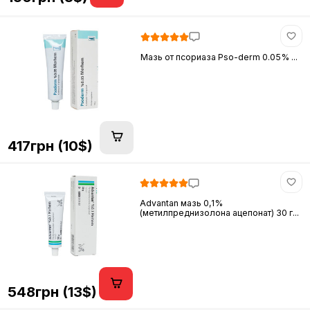
Мазь от псориаза Pso-derm 0.05% ...
417грн (10$)
Advantan мазь 0,1%
(метилпреднизолона ацепонат) 30 г...
548грн (13$)