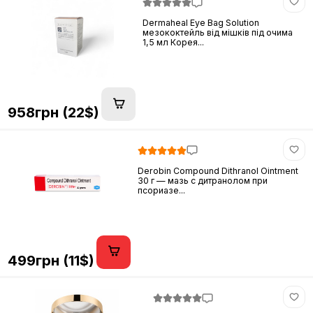
Dermaheal Eye Bag Solution
мезококтейль від мішків під очима
1,5 мл Корея...
958грн (22$)
Derobin Compound Dithranol Ointment
30 г — мазь с дитранолом при
псориазе...
499грн (11$)