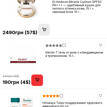
Dr.Hedison Miracle Cushion SPF50
PA+++ — адаптивный кушон для
теплого оттенка кожи, 15 г +
сменный блок 15 г...
2490грн (57$)
Eleclin-T гель от акне с клиндамицином
и третиноином, 15 г...
249грн (6$)
190грн (4$)
Himalaya Tulasi поддержание здорового
иммунитета 60 шт...