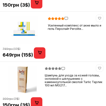
150грн (3$)
Усиленный комплекс от акне мыло и
гель Перолайт Perolite...
749грн (17$)
649грн (15$)
Шампунь для ухода за кожей головы,
склонной к шелушению с
каменноугольной смолой Tarlic Тарлик
100 мл MG217...
300грн (7$)
150грн (3$)