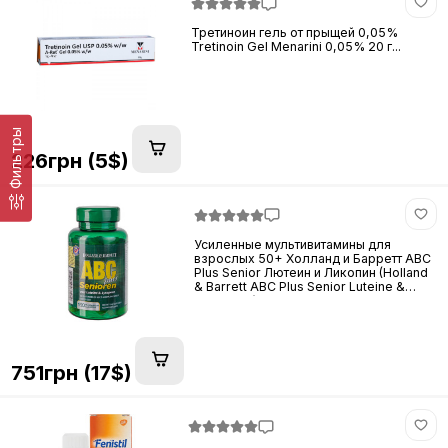
Третиноин гель от прыщей 0,05%
Tretinoin Gel Menarini 0,05% 20 г...
Фильтры
226грн (5$)
Усиленные мультивитамины для
взрослых 50+ Холланд и Барретт ABC
Plus Senior Лютеин и Ликопин (Holland
& Barrett ABC Plus Senior Luteine &
Lycopeen) 120 таб...
751грн (17$)