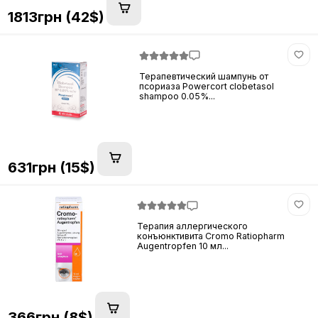
1813грн (42$)
Терапевтический шампунь от
псориаза Powercort clobetasol
shampoo 0.05%...
631грн (15$)
Терапия аллергического
конъюнктивита Cromo Ratiopharm
Augentropfen 10 мл...
366грн (8$)