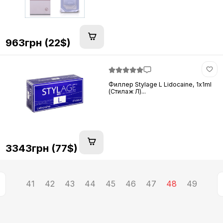
963грн (22$)
Филлер Stylage L Lidocaine, 1х1ml
(Стилаж Л)...
3343грн (77$)
41
42
43
44
45
46
47
48
49