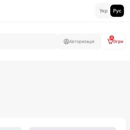
Укр
Рус
0
Авторизація
0грн