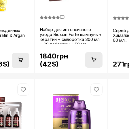
Набор для интенсивного
реждённых
Спрей д
ухода Bioxcin Forte шампунь +
ratin & Argan
Хималая
кератин + сыворотка 300 мл
60 мл...
+ 60 таблеток + 50 мл...
1840грн
6$)
271г
(42$)