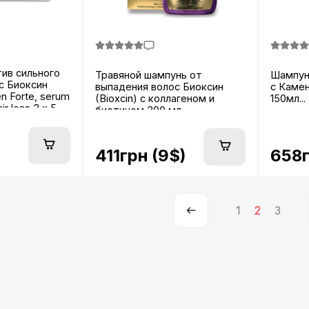
ив сильного
Травяной шампунь от
Шампунь
с Биоксин
выпадения волос Биоксин
с Каме
n Forte, serum
(Bioxcin) с коллагеном и
150мл...
ir loss 3 x 50
биотином 300 мл...
411грн (9$)
658г
1
2
3