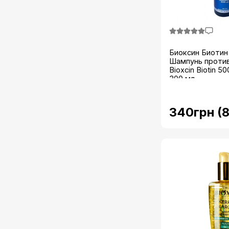
Биоксин Биотин
Шампунь проти
Bioxcin Biotin 5
300 мл...
340грн (