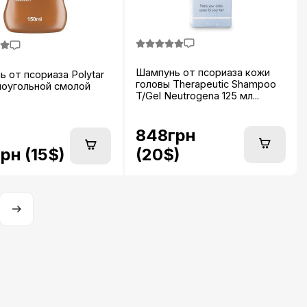
Шампунь от псориаза кожи
 от псориаза Polytar
головы Therapeutic Shampoo
ноугольной смолой
T/Gel Neutrogena 125 мл...
848грн
рн (15$)
(20$)