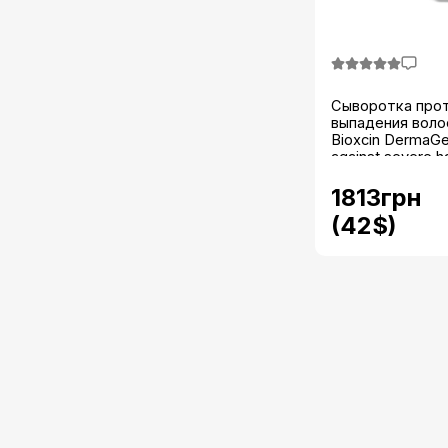
Сыворотка прот
выпадения воло
Bioxcin DermaGe
against severe ha
мл...
1813грн
(42$)