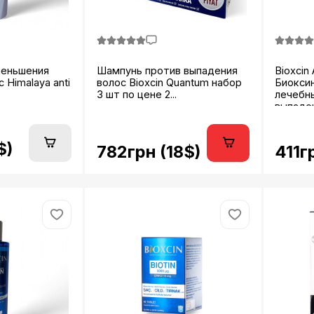
меньшения
Шампунь против выпадения
Bioxcin 
 Himalaya anti
волос Bioxcin Quantum набор
Биоксин
3 шт по цене 2...
лечебн
выпаде
Bioxsine.
$)
782грн (18$)
411г