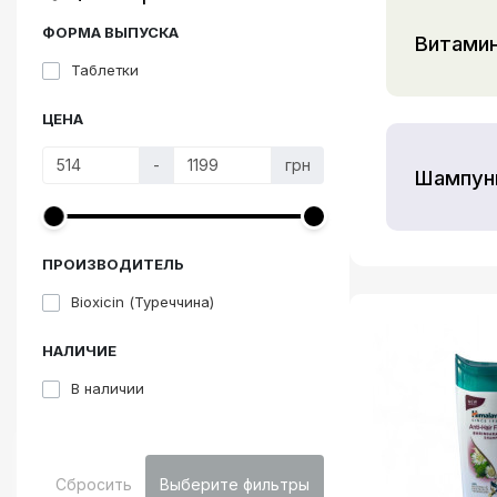
Здоровье и питание
ФОРМА ВЫПУСКА
Витамин
ТОП товары
Таблетки
Акции
ЦЕНА
Комплексная терапия
-
грн
Шампун
Вся продукция
Інформація
ПРОИЗВОДИТЕЛЬ
Виробники
Bioxicin (Туреччина)
НАЛИЧИЕ
В наличии
Сбросить
Выберите фильтры