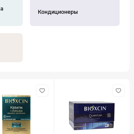
та
Кондициoнеры
я