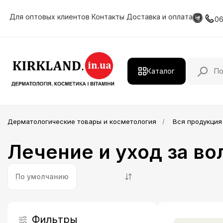
Для оптовых клиентов
Контакты
Доставка и оплата
0
Каталог
Действующие вещества
Дерматологические товары и косметология
Вся продукция
Дерматологическая продукция
Лечение и уход за в
Витамины и минералы
HIMALAYA
По умолчанию
Косметология
Лечение и уход за волосами
Фильтры
Профессиональная косметика