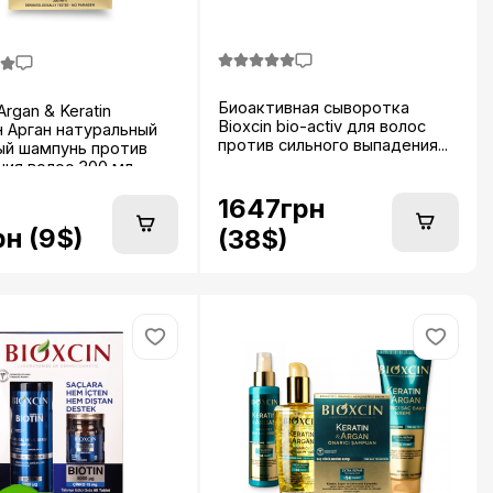
Биоактивная сыворотка
Argan & Keratin
Bioxcin bio-activ для волос
 Арган натуральный
против сильного выпадения...
ый шампунь против
ния волос 300 мл
..
1647грн
рн (9$)
(38$)