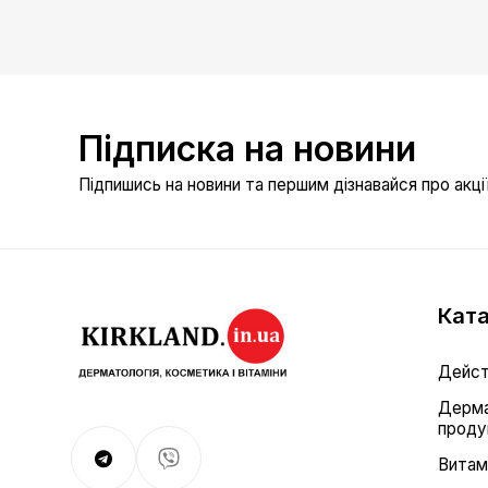
Підписка на новини
Підпишись на новини та першим дізнавайся про акції 
Ката
Дейст
Дерма
проду
Витам