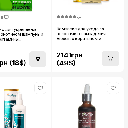
Комплекс для ухода за
кс для укрепления
волосами от выпадения
 биотином шампунь и
Bioxcin с кератином и
итамины...
аграновым маслом...
2141грн
рн (18$)
(49$)