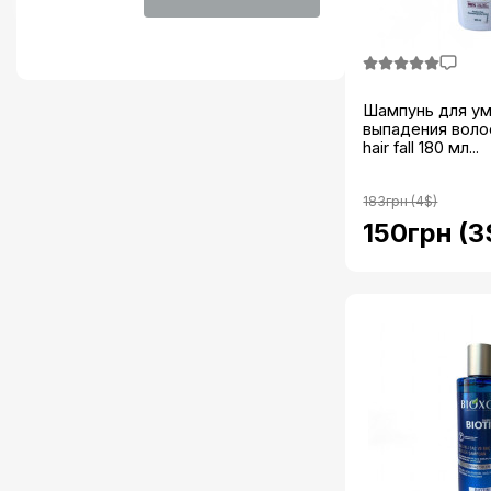
Шампунь для у
выпадения волос
hair fall 180 мл...
183грн (4$)
150грн (3