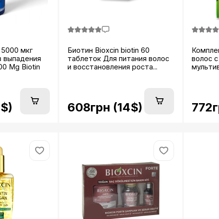
 5000 мкг
Биотин Bioxcin biotin 60
Компле
в выпадения
таблеток Для питания волос
волос с
000 Mg Biotin
и восстановления роста...
мультив
8$)
608грн (14$)
772г