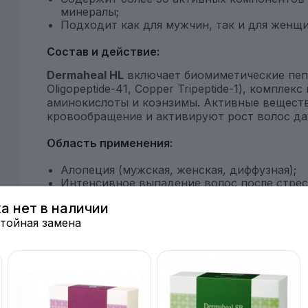
минералы;
Подходит как для мужчин, так и для женщи
Состав и действие:
Dermaheal HL
включает биомиметические пепти
Oligopeptide-41, Copper Tripeptide-1), комплек
аминокислоты и коэнзимы. Активные веществ
кровообращение и активируют рост волос да
Область применения:
Алопеция (мужская, женская, диффузная);
Интенсивное выпадение волос после стрес
Повреждение структуры волос: сухость, ло
ка нет в наличии
Себорея, зуд, перхоть, раздражение кожи г
стойная замена
Рекомендации по применению:
Dermaheal HL вводится методом мезотерапии 
составляет 8–10 процедур. Для поддержания 
каждые 6 месяцев.