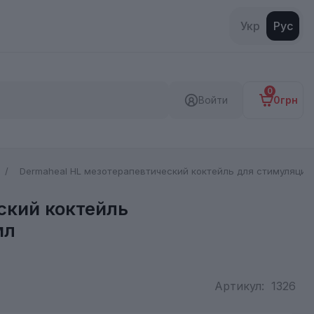
Укр
Рус
0
Войти
0грн
Dermaheal HL мезотерапевтический коктейль для стимуляции
ский коктейль
мл
Артикул:
1326