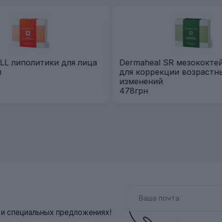
LL липолитики для лица
Dermaheal SR мезококтей
л
для коррекции возрастн
изменений
478грн
х и специальных предложениях!