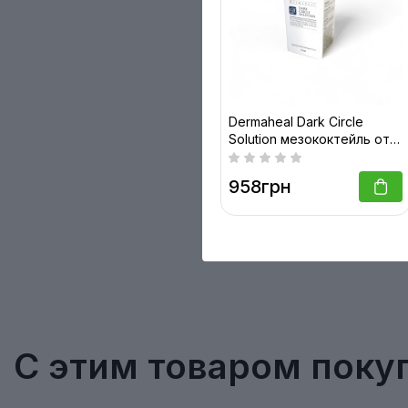
Dermaheal Dark Circle
Solution мезококтейль от
темных кругов под
глазами 1,5 мл
958грн
С этим товаром поку