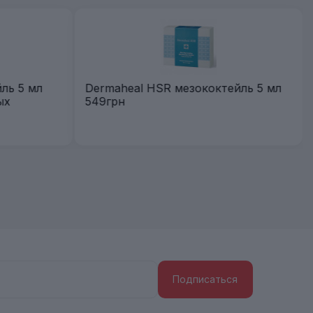
ль 5 мл
Dermaheal HSR мезококтейль 5 мл
ых
549грн
Подписаться