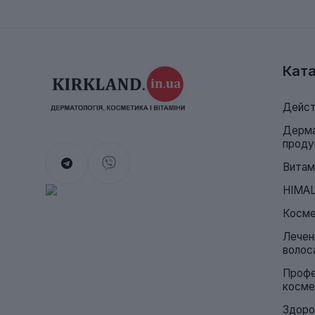
Ката
Дейст
Дерма
проду
Витам
HIMA
Косме
Лечен
волос
Профе
косме
Здоро