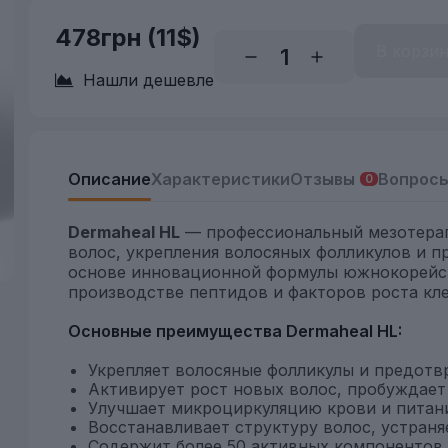
478грн
(11$)
В корзи
Нашли дешевле
Описание
Характеристики
Отзывы
Вопрос
0
Dermaheal HL
— профессиональный мезотерап
волос, укрепления волосяных фолликулов и п
основе инновационной формулы южнокорейс
производстве пептидов и факторов роста кле
Основные преимущества Dermaheal HL:
Укрепляет волосяные фолликулы и предотв
Активирует рост новых волос, пробуждает
Улучшает микроциркуляцию крови и питани
Восстанавливает структуру волос, устраня
Содержит более 50 активных компонентов