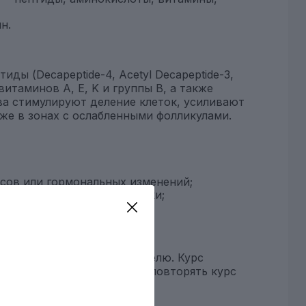
н.
ды (Decapeptide-4, Acetyl Decapeptide-3,
с витаминов A, E, K и группы B, а также
а стимулируют деление клеток, усиливают
же в зонах с ослабленными фолликулами.
сов или гормональных изменений;
мкость, посечённые кончики;
оловы.
в кожу головы 1 раз в неделю. Курс
результата рекомендуется повторять курс