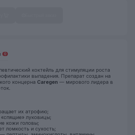
ну
Быстрый заказ
ы
0
евтический коктейль для стимуляции роста
рофилактики выпадения. Препарат создан на
кого концерна
Caregen
— мирового лидера в
ток.
ращает их атрофию;
 «спящие» луковицы;
е кожи головы;
ет ломкость и сухость;
 — пептиды, аминокислоты, витамины,