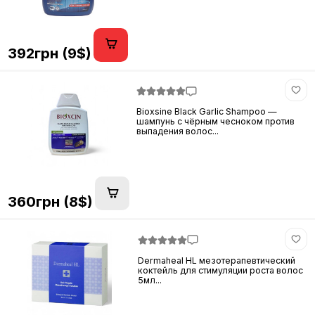
392грн (9$)
Bioxsine Black Garlic Shampoo —
шампунь с чёрным чесноком против
выпадения волос...
360грн (8$)
Dermaheal HL мезотерапевтический
коктейль для стимуляции роста волос
5мл...