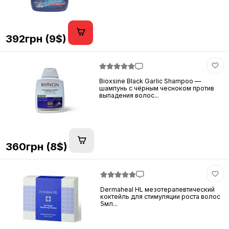
392грн (9$)
Bioxsine Black Garlic Shampoo —
шампунь с чёрным чесноком против
выпадения волос...
360грн (8$)
Dermaheal HL мезотерапевтический
коктейль для стимуляции роста волос
5мл...