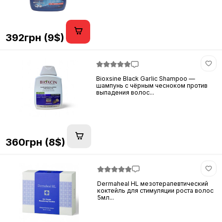
392грн (9$)
Bioxsine Black Garlic Shampoo —
шампунь с чёрным чесноком против
выпадения волос...
360грн (8$)
Dermaheal HL мезотерапевтический
коктейль для стимуляции роста волос
5мл...