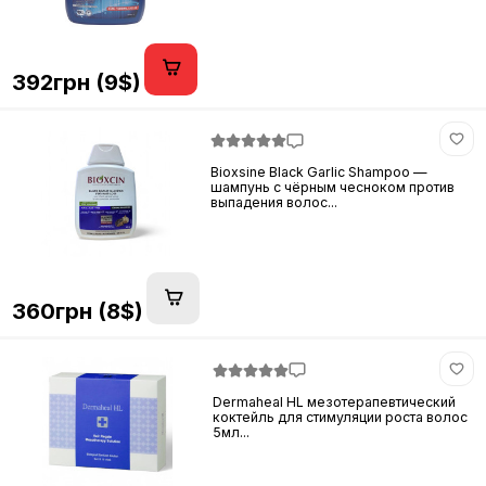
392грн (9$)
Bioxsine Black Garlic Shampoo —
шампунь с чёрным чесноком против
выпадения волос...
360грн (8$)
Dermaheal HL мезотерапевтический
коктейль для стимуляции роста волос
5мл...