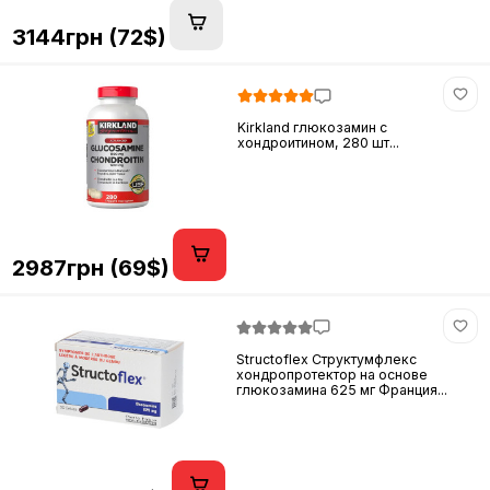
3144грн (72$)
Kirkland глюкозамин c
хондроитином, 280 шт...
2987грн (69$)
Structoflex Структумфлекс
хондропротектор на основе
глюкозамина 625 мг Франция...