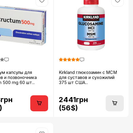
ум капсулы для
Kirkland глюкозамин с МСМ
в и позвоночника
для суставов и сухожилий
m 500 mg 60 шт...
375 шт США...
грн
2441грн
)
(56$)