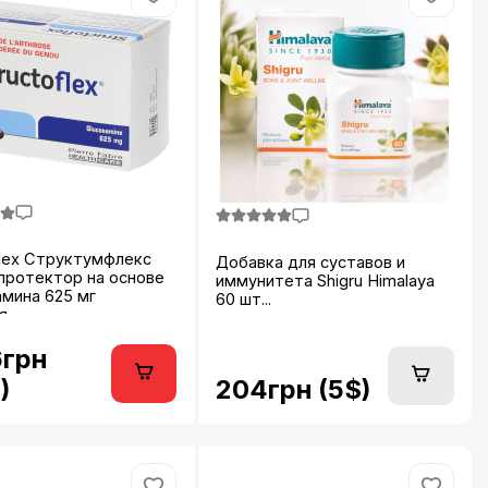
flex Структумфлекс
Добавка для суставов и
протектор на основе
иммунитета Shigru Himalaya
мина 625 мг
60 шт...
...
6грн
204грн (5$)
)