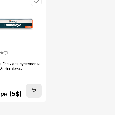
 Гель для суставов и
г Himalaya...
рн (5$)