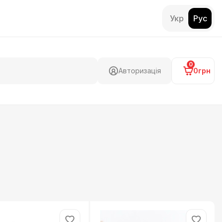
Укр
Рус
0
Авторизація
0грн