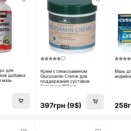
рс для
Крем с глюкозамином
Мазь дл
вов добавка
Glucosamin Creme для
индийск
и мазь
поддержания суставов
Германия 250 мл...
397грн (9$)
258г