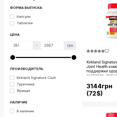
Здоровье и питание
ФОРМА ВЫПУСКА
ТОП товары
Капсули
Таблетки
Акции
ЦЕНА
Комплексная терапия
Вся продукция
-
грн
Інформація
Kirkland Signatur
Виробники
Joint Health ко
ПРОИЗВОДИТЕЛЬ
поддержки здо
суставов, хрящей
Kirkland Signature США
Туреччина
3144грн
Франція
(72$)
НАЛИЧИЕ
В наличии