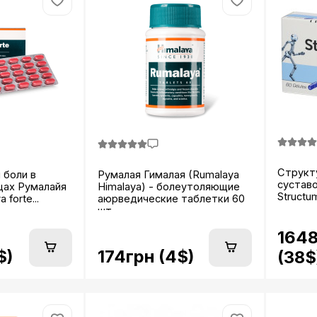
Структ
 боли в
Румалая Гималая (Rumalaya
суставо
цах Румалайя
Himalaya) - болеутоляющие
Structu
 forte...
аюрведические таблетки 60
шт...
1648
$)
174грн (4$)
(38$