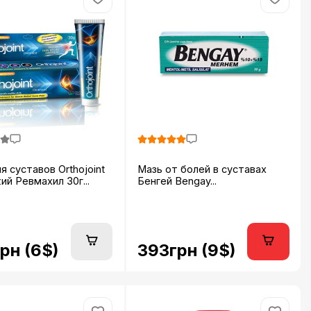
я суставов Orthojoint
Мазь от болей в суставах
ий Ревмахил 30г...
Бенгей Bengay...
рн (6$)
393грн (9$)