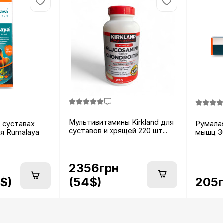
Мультивитамины Kirkland для
в суставах
Румалая
суставов и хрящей 220 шт...
я Rumalaya
мышц 30
2356грн
$)
205г
(54$)