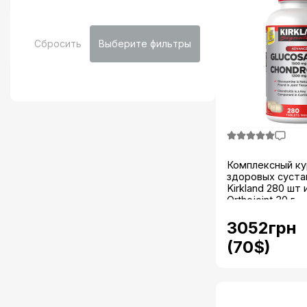
Сбросить
Выберите фильтры
Комплексный ку
здоровых суста
Kirkland 280 шт 
Orthojoint 30 г...
3052грн
(70$)