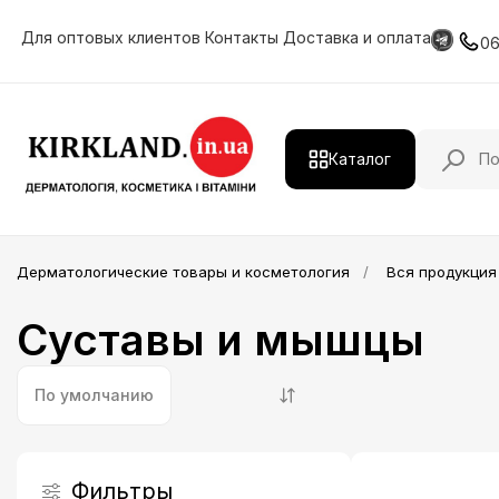
Для оптовых клиентов
Контакты
Доставка и оплата
0
Каталог
Действующие вещества
Дерматологические товары и косметология
Вся продукция
Дерматологическая продукция
Суставы и мышцы
Витамины и минералы
HIMALAYA
По умолчанию
Косметология
Лечение и уход за волосами
Фильтры
Профессиональная косметика