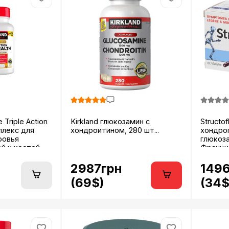
e Triple Action
Kirkland глюкозамин c
Structo
мплекс для
хондроитином, 280 шт...
хондро
ровья
глюкоза
 и костей...
Франция
2987грн
149
(69$)
(34$