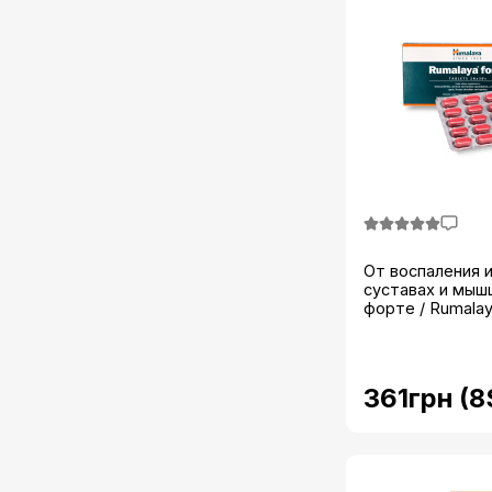
От воспаления и
суставах и мыш
форте / Rumalaya
361грн (8