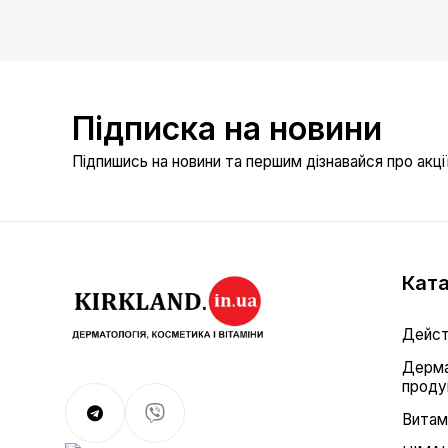
Підписка на новини
Підпишись на новини та першим дізнавайся про акції 
Ката
Дейст
Дерма
проду
Витам