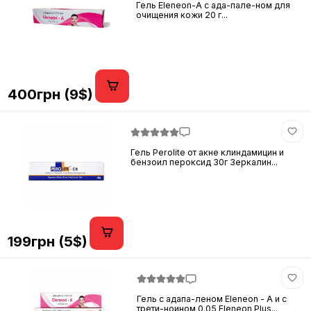
Гель Eleneon-A с ада-пале-ном для
очищения кожи 20 г...
400грн (9$)
Гель Perolite от акне клиндамицин и
бензоил пероксид 30г Зеркалин...
199грн (5$)
Гель с адапа-леном Eleneon - A и с
трети-ноином 0.05 Eleneon Plus...