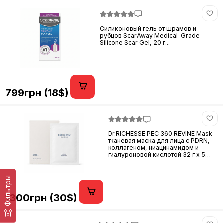
Силиконовый гель от шрамов и
рубцов ScarAway Medical-Grade
Silicone Scar Gel, 20 г...
799грн (18$)
Dr.RICHESSE PEC 360 REVINE Mask
тканевая маска для лица с PDRN,
коллагеном, ниацинамидом и
гиалуроновой кислотой 32 г x 5
шт...
Фильтры
1300грн (30$)