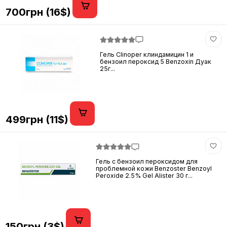
700грн (16$)
Гель Clinoper клиндамицин 1 и
бензоил пероксид 5 Benzoxin Дуак
25г...
499грн (11$)
Гель с бензоил пероксидом для
проблемной кожи Benzoster Benzoyl
Peroxide 2.5% Gel Alister 30 г...
150грн (3$)