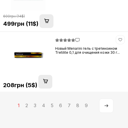
600грн (14$)
499грн (11$)
Новый Menarini гель с третиноином
Tretilite 0,1 для очищения кожи 30 г...
208грн (5$)
1
2
3
4
5
6
7
8
9