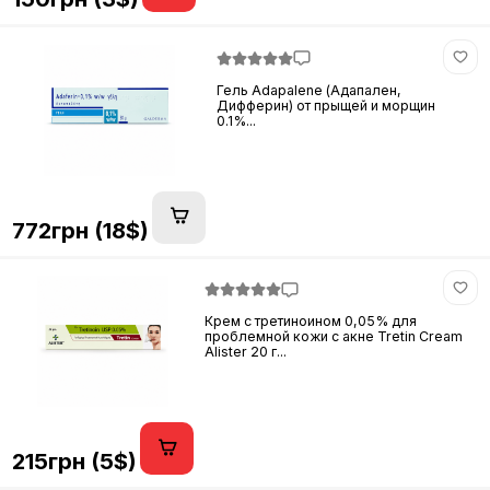
Гель Adapalene (Адапален,
Дифферин) от прыщей и морщин
0.1%...
772грн (18$)
Крем с третиноином 0,05% для
проблемной кожи с акне Tretin Cream
Alister 20 г...
215грн (5$)