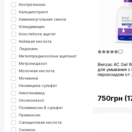
Изотретиноин
Кальципотриол
Каменноугольная смола
Клиндамицин
Клостебола ацетат
Койевая кислота
Лидокаин
Метилпреднизолона ацепонат
Метронидазол
Benzac AC Gel 
для умывания с
Молочная кислота
пероксидом от ак
Мочевина
Неомицина сульфат
Никотинамид
750грн (1
Оксиконазол
Полимиксин B сульфат
Прамоксин
Салициловая кислота
Силикон