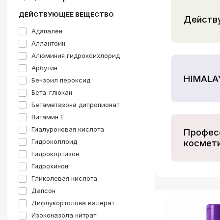
Здоровье и питание
ДЕЙСТВУЮЩЕЕ ВЕЩЕСТВО
Действ
ТОП товары
Адапален
Аллантоин
Акции
Алюминия гидроксихлорид
Комплексная терапия
Арбутин
HIMALA
Бензоил пероксид
Вся продукция
Бета-глюкан
Інформація
Бетаметазона дипропионат
Витамин E
Виробники
Гиалуроновая кислота
Профес
Гидроколлоид
космет
Гидрокортизон
Гидрохинон
Гликолевая кислота
Дапсон
Дифлукортолона валерат
Изоконазола нитрат