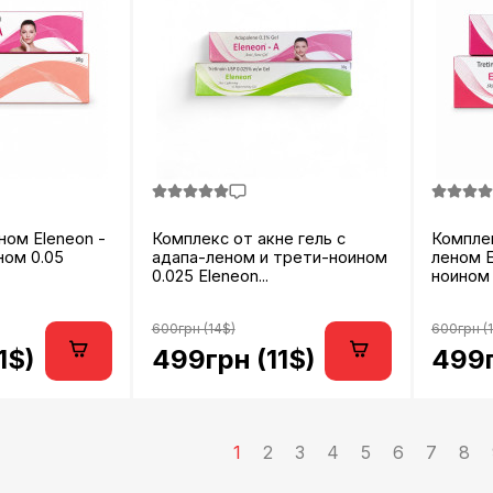
ном Eleneon -
Комплекс от акне гель с
Комплек
ном 0.05
адапа-леном и трети-ноином
леном E
0.025 Eleneon...
ноином 
600грн (14$)
600грн (
1$)
499грн (11$)
499г
1
2
3
4
5
6
7
8