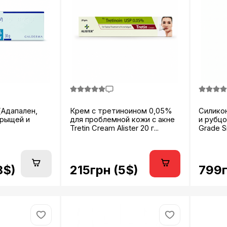
(Адапален,
Крем с третиноином 0,05%
Силико
прыщей и
для проблемной кожи с акне
и рубцо
Tretin Cream Alister 20 г...
Grade Si
8$)
215грн (5$)
799г