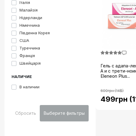
Італія
Малайзія
Нідерланди
Німеччина
Південна Корея
США
Туреччина
Франція
Швейцарія
Гель с адапа-ле
A и с трети-нои
Eleneon Plus...
НАЛИЧИЕ
В наличии
600грн (14$)
499грн (1
Сбросить
Выберите фильтры