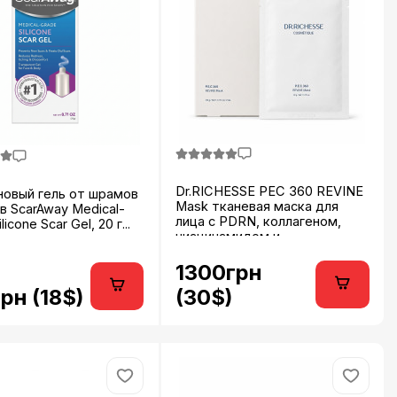
Dr.RICHESSE PEC 360 REVINE
новый гель от шрамов
Mask тканевая маска для
в ScarAway Medical-
лица с PDRN, коллагеном,
licone Scar Gel, 20 г...
ниацинамидом и
гиалуроновой кислотой 32 г x
5 шт...
1300грн
рн (18$)
(30$)