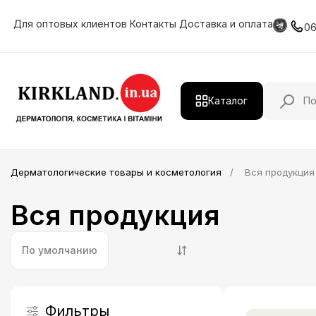
Для оптовых клиентов
Контакты
Доставка и оплата
0
Каталог
Действующие вещества
Дерматологические товары и косметология
Вся продукция
Дерматологическая продукция
Вся продукция
Витамины и минералы
HIMALAYA
По умолчанию
Косметология
Лечение и уход за волосами
Фильтры
Профессиональная косметика