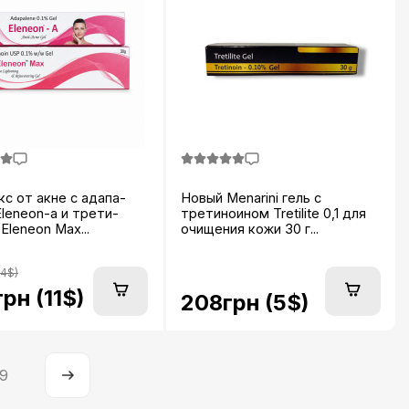
с от акне с адапа-
Новый Menarini гель с
leneon-a и трети-
третиноином Tretilite 0,1 для
Eleneon Max...
очищения кожи 30 г...
14$)
рн (11$)
208грн (5$)
9