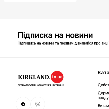
Підписка на новини
Підпишись на новини та першим дізнавайся про акції 
Ката
Дейст
Дерма
проду
Витам