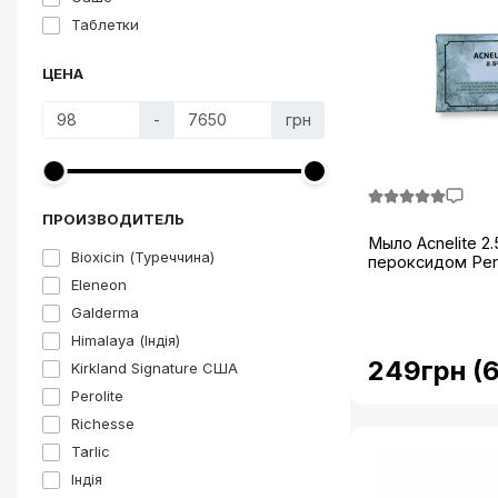
Таблетки
ЦЕНА
-
грн
ПРОИЗВОДИТЕЛЬ
Мыло Acnelite 2.
Bioxicin (Туреччина)
пероксидом Perol
Eleneon
Galderma
Himalaya (Індія)
249грн (
Kirkland Signature США
Perolite
Richesse
Tarlic
Індія