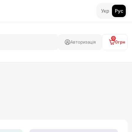
Укр
Рус
0
Авторизація
0грн