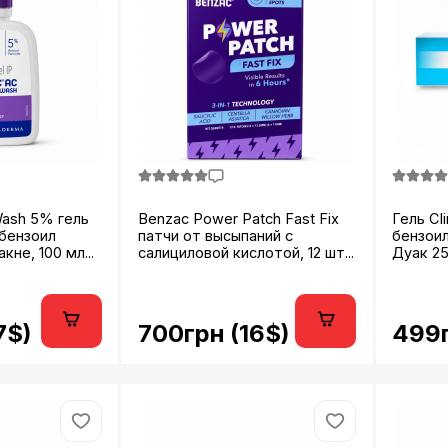
Wash 5% гель
Benzac Power Patch Fast Fix
Гель Cl
 бензоил
патчи от высыпаний с
бензоил
не, 100 мл...
салициловой кислотой, 12 шт...
Дуак 25г
7$)
700грн (16$)
499г