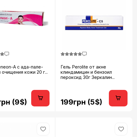
eneon-A с ада-пале-
Гель Perolite от акне
 очищения кожи 20 г...
клиндамицин и бензоил
пероксид 30г Зеркалин...
рн (9$)
199грн (5$)