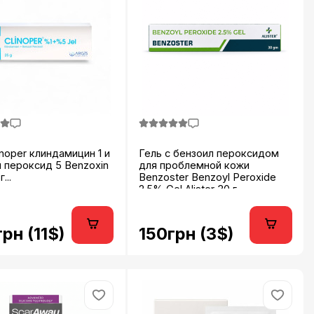
inoper клиндамицин 1 и
Гель с бензоил пероксидом
 пероксид 5 Benzoxin
для проблемной кожи
...
Benzoster Benzoyl Peroxide
2.5% Gel Alister 30 г...
рн (11$)
150грн (3$)