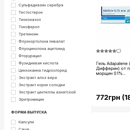
Сульфадиазин серебра
Тестостерон
Тиоконазол
Токоферол
Третиноин
Флуокортолона пивалат
Флуоцинолона ацетонид
Фторурацил
Фузидиевая кислота
Гель Adapalene 
Дифферин) от 
Цинхокаина гидрохлорид
морщин 0.1%...
Экстракт алоэ вера
Экстракт корня солодки
Экстракт центеллы азиатской
772грн (1
Эритромицин
ФОРМА ВЫПУСКА
Капсули
Саше