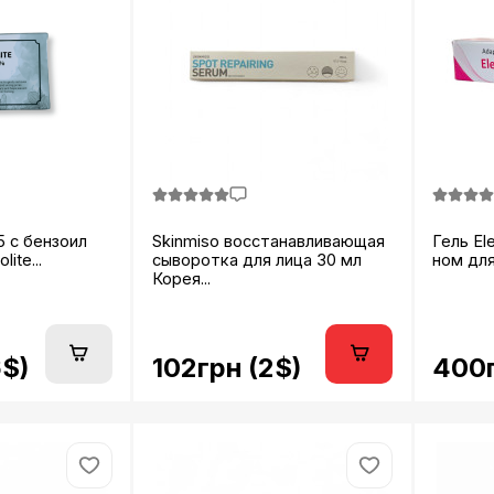
5 с бензоил
Skinmiso восстанавливающая
Гель El
ite...
сыворотка для лица 30 мл
ном для
Корея...
6$)
102грн (2$)
400г