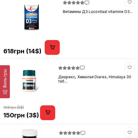
Витамины Д3 Lucovitaal vitamine D3...
618грн (14$)
Фильтры
Диарекс, Хималая Diarex, Himalaya 30
таб...
196грн (5$)
150грн (3$)