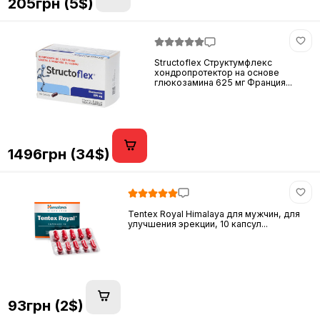
205грн (5$)
Structoflex Структумфлекс
хондропротектор на основе
глюкозамина 625 мг Франция...
1496грн (34$)
Tentex Royal Himalaya для мужчин, для
улучшения эрекции, 10 капсул...
93грн (2$)