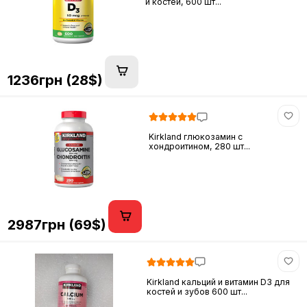
и костей, 600 шт...
1236грн (28$)
Kirkland глюкозамин c
хондроитином, 280 шт...
2987грн (69$)
Kirkland кальций и витамин D3 для
костей и зубов 600 шт...