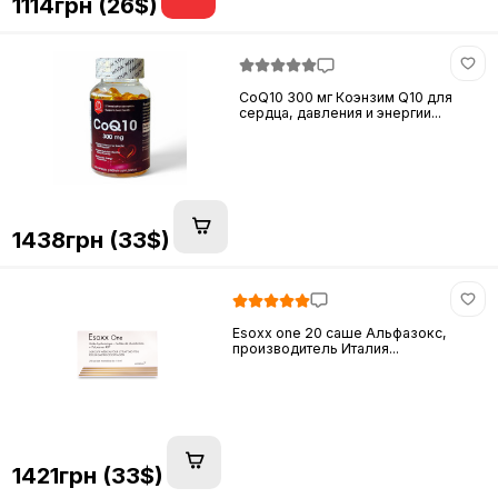
1114грн (26$)
CoQ10 300 мг Коэнзим Q10 для
сердца, давления и энергии...
1438грн (33$)
Esoxx one 20 саше Альфазокс,
производитель Италия...
1421грн (33$)