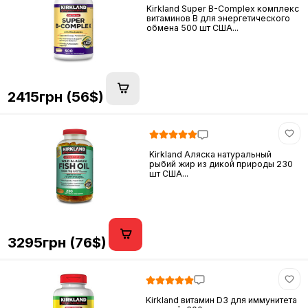
Kirkland Super B-Complex комплекс
витаминов B для энергетического
обмена 500 шт США...
2415грн (56$)
Kirkland Аляска натуральный
рыбий жир из дикой природы 230
шт США...
3295грн (76$)
Kirkland витамин D3 для иммунитета