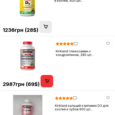
и костей, 600 шт...
1236грн (28$)
Kirkland глюкозамин c
хондроитином, 280 шт...
2987грн (69$)
Kirkland кальций и витамин D3 для
костей и зубов 600 шт...