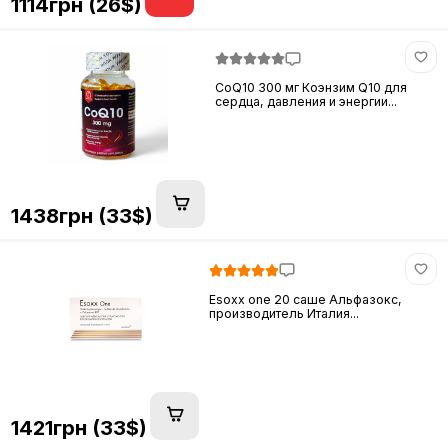
1114грн (26$)
CoQ10 300 мг Коэнзим Q10 для
сердца, давления и энергии...
1438грн (33$)
Esoxx one 20 саше Альфазокс,
производитель Италия...
1421грн (33$)