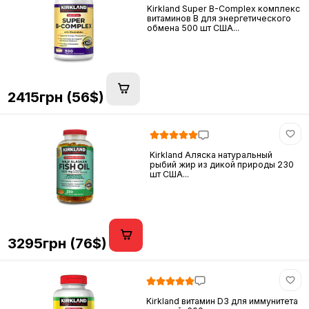
Kirkland Super B-Complex комплекс
витаминов B для энергетического
обмена 500 шт США...
2415грн (56$)
Kirkland Аляска натуральный
рыбий жир из дикой природы 230
шт США...
3295грн (76$)
Kirkland витамин D3 для иммунитета