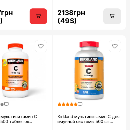
7грн
2138грн
)
(49$)
d мультивитамин C
Kirkland мультивитамин C для
 500 таблеток...
имунной системы 500 шт...