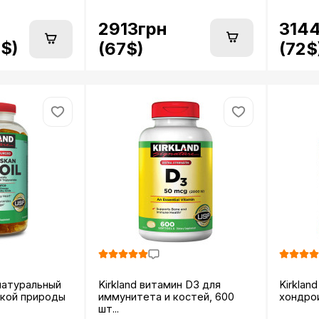
2913грн
314
8$)
(67$)
(72$
 натуральный
Kirkland витамин D3 для
Kirklan
икой природы
иммунитета и костей, 600
хондрои
шт...