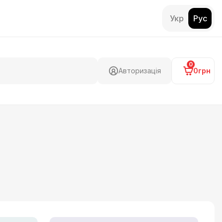
Укр
Рус
0
Авторизація
0грн