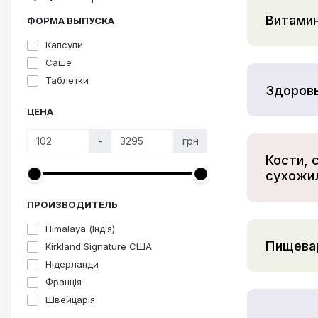
Витамин
Здоровье и питание
ФОРМА ВЫПУСКА
ТОП товары
Капсули
Саше
Акции
Таблетки
Здоровь
Комплексная терапия
ЦЕНА
Вся продукция
-
грн
Інформація
Кости, 
Виробники
сухожи
ПРОИЗВОДИТЕЛЬ
Himalaya (Індія)
Пищевар
Kirkland Signature США
Нідерланди
Франція
Швейцарія