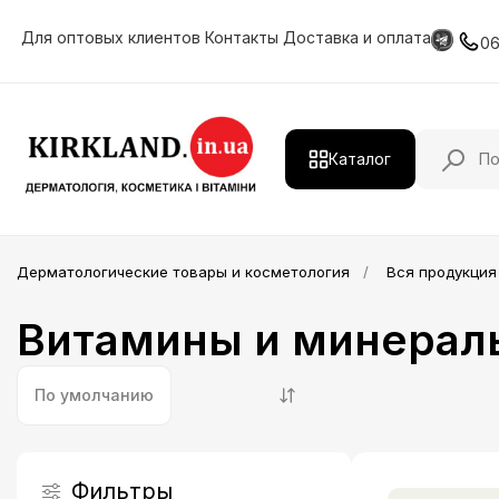
Для оптовых клиентов
Контакты
Доставка и оплата
0
Каталог
Действующие вещества
Дерматологические товары и косметология
Вся продукция
Дерматологическая продукция
Витамины и минерал
Витамины и минералы
HIMALAYA
По умолчанию
Косметология
Лечение и уход за волосами
Фильтры
Профессиональная косметика