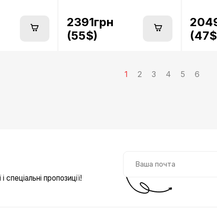
2391грн
204
(55$)
(47$
1
2
3
4
5
6
і спеціальні пропозиції!