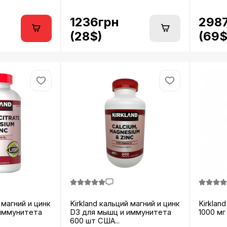
1236грн
298
(28$)
(69$
 магний и цинк
Kirkland кальций магний и цинк
Kirklan
 иммунитета
D3 для мышц и иммунитета
1000 мг
600 шт США...