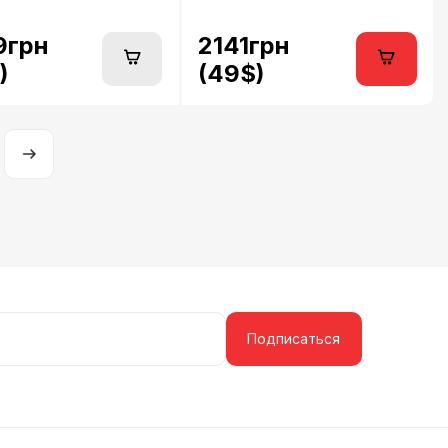
9грн
2141грн
)
(49$)
Подписаться