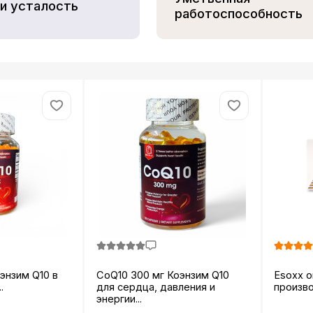
и усталость
работоспособность
энзим Q10 в
CoQ10 300 мг Коэнзим Q10
Esoxx one 2
.
для сердца, давления и
произво
энергии...