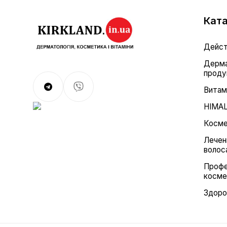
Ката
Дейст
Дерма
проду
Витам
HIMA
Косме
Лечен
волос
Профе
косме
Здоро