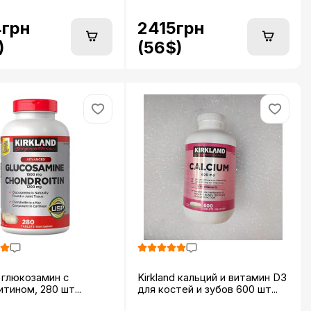
4грн
2415грн
)
(56$)
d глюкозамин c
Kirkland кальций и витамин D3
тином, 280 шт...
для костей и зубов 600 шт...