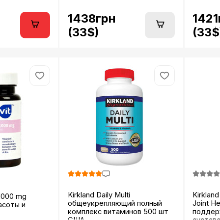
1438грн
1421
(33$)
(33$
Kirkland Daily Multi
Kirkland
 1000 mg
общеукрепляющий полный
Joint H
асоты и
комплекс витаминов 500 шт
поддер
США...
суставо