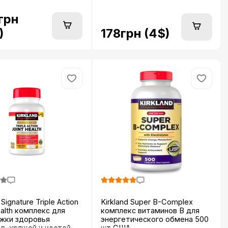
системы...
грн
178грн (4$)
)
 Signature Triple Action
Kirkland Super B-Complex
ealth комплекс для
комплекс витаминов B для
жки здоровья
энергетического обмена 500
в, хрящей и костей...
шт США...