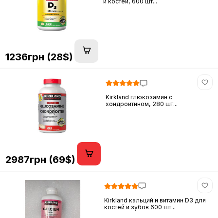
и костей, 600 шт...
1236грн (28$)
Kirkland глюкозамин c
хондроитином, 280 шт...
2987грн (69$)
Kirkland кальций и витамин D3 для
костей и зубов 600 шт...