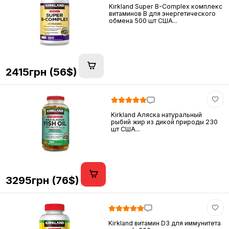
Kirkland Super B-Complex комплекс
витаминов B для энергетического
обмена 500 шт США...
2415грн (56$)
Kirkland Аляска натуральный
рыбий жир из дикой природы 230
шт США...
3295грн (76$)
Kirkland витамин D3 для иммунитета