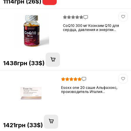
1114грн (26$)
CoQ10 300 мг Коэнзим Q10 для
сердца, давления и энергии...
1438грн (33$)
Esoxx one 20 саше Альфазокс,
производитель Италия...
1421грн (33$)