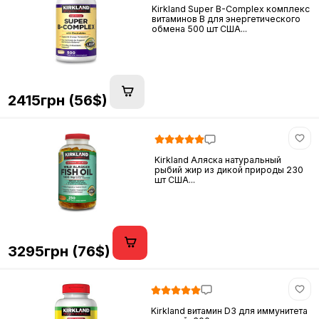
Kirkland Super B-Complex комплекс
витаминов B для энергетического
обмена 500 шт США...
2415грн (56$)
Kirkland Аляска натуральный
рыбий жир из дикой природы 230
шт США...
3295грн (76$)
Kirkland витамин D3 для иммунитета