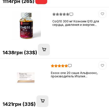
1114грн (26$)
CoQ10 300 мг Коэнзим Q10 для
сердца, давления и энергии...
1438грн (33$)
Esoxx one 20 саше Альфазокс,
производитель Италия...
1421грн (33$)