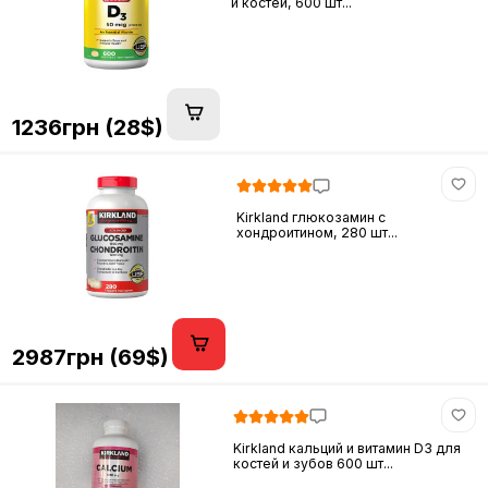
и костей, 600 шт...
1236грн (28$)
Kirkland глюкозамин c
хондроитином, 280 шт...
2987грн (69$)
Kirkland кальций и витамин D3 для
костей и зубов 600 шт...