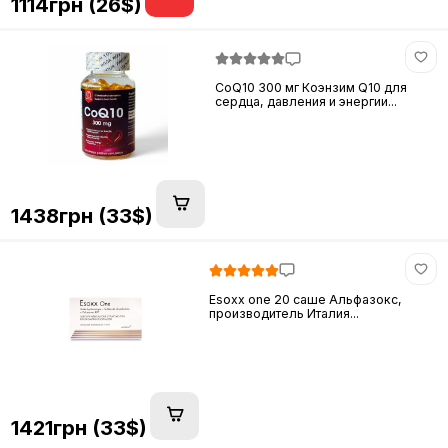
1114грн (26$)
CoQ10 300 мг Коэнзим Q10 для
сердца, давления и энергии...
1438грн (33$)
Esoxx one 20 саше Альфазокс,
производитель Италия...
1421грн (33$)