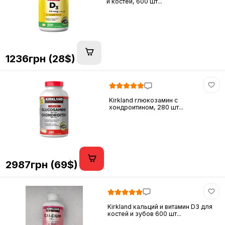
и костей, 600 шт...
1236грн (28$)
Kirkland глюкозамин c
хондроитином, 280 шт...
2987грн (69$)
Kirkland кальций и витамин D3 для
костей и зубов 600 шт...