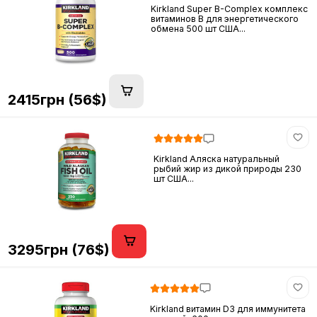
Kirkland Super B-Complex комплекс
витаминов B для энергетического
обмена 500 шт США...
2415грн (56$)
Kirkland Аляска натуральный
рыбий жир из дикой природы 230
шт США...
3295грн (76$)
Kirkland витамин D3 для иммунитета