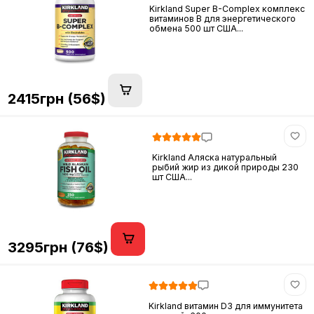
Kirkland Super B-Complex комплекс
витаминов B для энергетического
обмена 500 шт США...
2415грн (56$)
Kirkland Аляска натуральный
рыбий жир из дикой природы 230
шт США...
3295грн (76$)
Kirkland витамин D3 для иммунитета