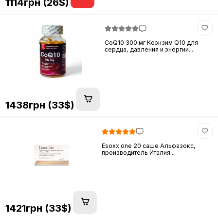
1114грн (26$)
CoQ10 300 мг Коэнзим Q10 для
сердца, давления и энергии...
1438грн (33$)
Esoxx one 20 саше Альфазокс,
производитель Италия...
1421грн (33$)