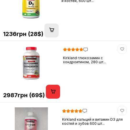
и костей, 600 шт...
1236грн (28$)
Kirkland глюкозамин c
хондроитином, 280 шт...
2987грн (69$)
Kirkland кальций и витамин D3 для
костей и зубов 600 шт...