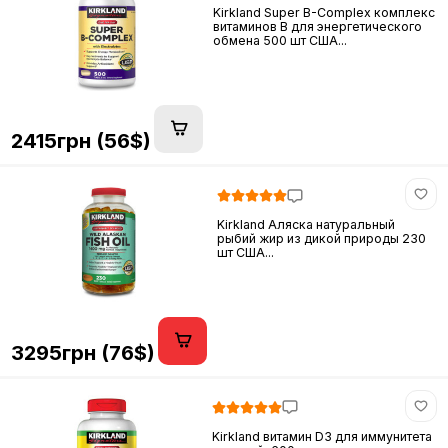
Kirkland Super B-Complex комплекс
витаминов B для энергетического
обмена 500 шт США...
2415грн (56$)
Kirkland Аляска натуральный
рыбий жир из дикой природы 230
шт США...
3295грн (76$)
Kirkland витамин D3 для иммунитета