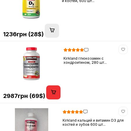
и костей, 600 шт...
1236грн (28$)
Kirkland глюкозамин c
хондроитином, 280 шт...
2987грн (69$)
Kirkland кальций и витамин D3 для
костей и зубов 600 шт...