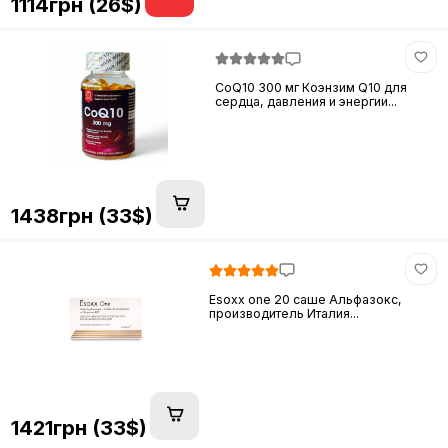
1114грн (26$)
CoQ10 300 мг Коэнзим Q10 для
сердца, давления и энергии...
1438грн (33$)
Esoxx one 20 саше Альфазокс,
производитель Италия...
1421грн (33$)