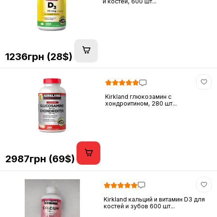
и костей, 600 шт...
1236грн (28$)
Kirkland глюкозамин c
хондроитином, 280 шт...
2987грн (69$)
Kirkland кальций и витамин D3 для
костей и зубов 600 шт...