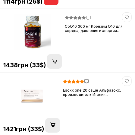
1114грн (26$)
CoQ10 300 мг Коэнзим Q10 для
сердца, давления и энергии...
1438грн (33$)
Esoxx one 20 саше Альфазокс,
производитель Италия...
1421грн (33$)