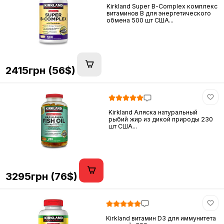
Kirkland Super B-Complex комплекс
витаминов B для энергетического
обмена 500 шт США...
2415грн (56$)
Kirkland Аляска натуральный
рыбий жир из дикой природы 230
шт США...
3295грн (76$)
Kirkland витамин D3 для иммунитета