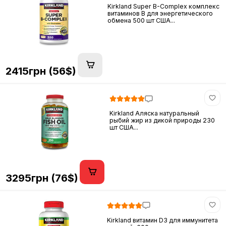
Kirkland Super B-Complex комплекс
витаминов B для энергетического
обмена 500 шт США...
2415грн (56$)
Kirkland Аляска натуральный
рыбий жир из дикой природы 230
шт США...
3295грн (76$)
Kirkland витамин D3 для иммунитета