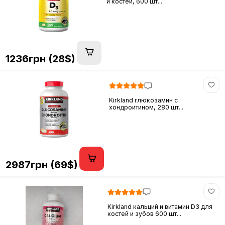
и костей, 600 шт...
1236грн (28$)
Kirkland глюкозамин c
хондроитином, 280 шт...
2987грн (69$)
Kirkland кальций и витамин D3 для
костей и зубов 600 шт...