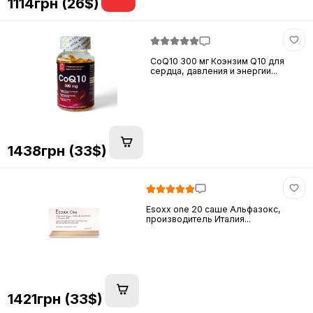
1114грн (26$)
CoQ10 300 мг Коэнзим Q10 для
сердца, давления и энергии...
1438грн (33$)
Esoxx one 20 саше Альфазокс,
производитель Италия...
1421грн (33$)