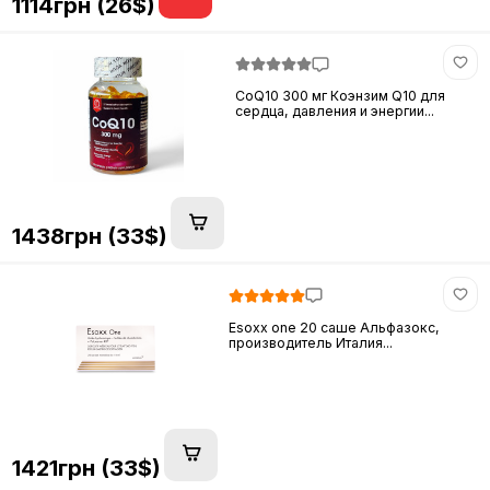
1114грн (26$)
CoQ10 300 мг Коэнзим Q10 для
сердца, давления и энергии...
1438грн (33$)
Esoxx one 20 саше Альфазокс,
производитель Италия...
1421грн (33$)