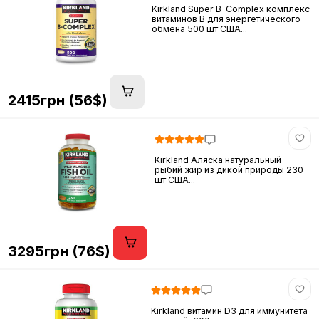
Kirkland Super B-Complex комплекс
витаминов B для энергетического
обмена 500 шт США...
2415грн (56$)
Kirkland Аляска натуральный
рыбий жир из дикой природы 230
шт США...
3295грн (76$)
Kirkland витамин D3 для иммунитета