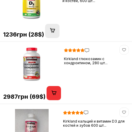
и костей, 600 шт...
1236грн (28$)
Kirkland глюкозамин c
хондроитином, 280 шт...
2987грн (69$)
Kirkland кальций и витамин D3 для
костей и зубов 600 шт...