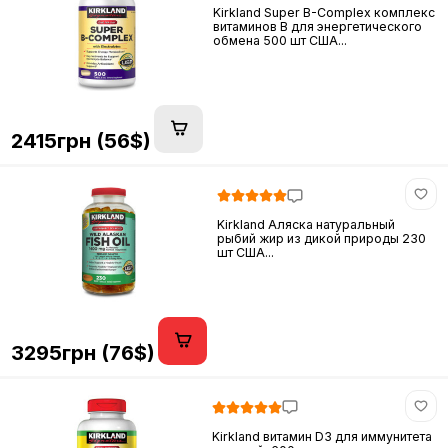
Kirkland Super B-Complex комплекс
витаминов B для энергетического
обмена 500 шт США...
2415грн (56$)
Kirkland Аляска натуральный
рыбий жир из дикой природы 230
шт США...
3295грн (76$)
Kirkland витамин D3 для иммунитета