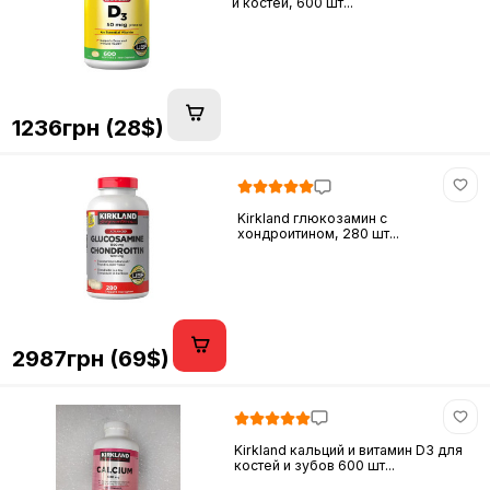
и костей, 600 шт...
1236грн (28$)
Kirkland глюкозамин c
хондроитином, 280 шт...
2987грн (69$)
Kirkland кальций и витамин D3 для
костей и зубов 600 шт...