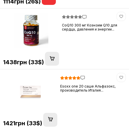
1114грн (26$)
CoQ10 300 мг Коэнзим Q10 для
сердца, давления и энергии...
1438грн (33$)
Esoxx one 20 саше Альфазокс,
производитель Италия...
1421грн (33$)