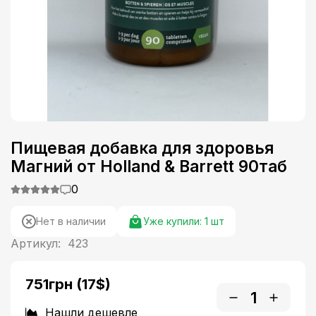
Пищевая добавка для здоровья
Магний от Holland & Barrett 90таб
0
Нет в наличии
Уже купили:
1
шт
Артикул:
423
751грн
(17$)
Нашли дешевле