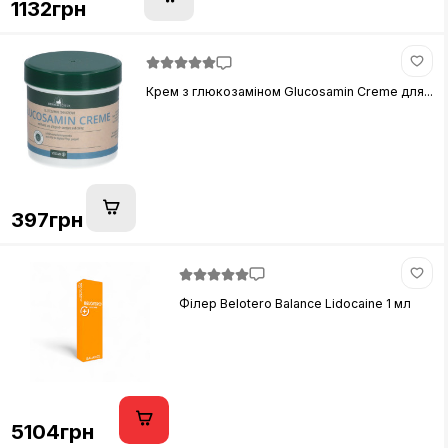
1132грн
Крем з глюкозаміном Glucosamin Creme для...
397грн
Філер Belotero Balance Lidocaine 1 мл
5104грн