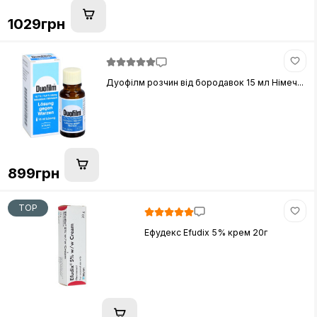
1029грн
Дуофілм розчин від бородавок 15 мл Німеч...
899грн
TOP
Ефудекс Efudix 5% крем 20г