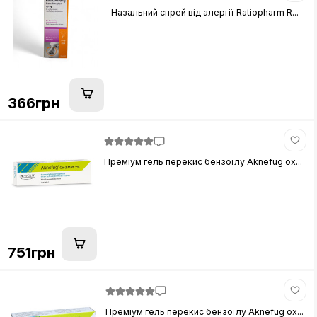
Назальний спрей від алергії Ratiopharm R...
366грн
Преміум гель перекис бензоїлу Aknefug ox...
751грн
Преміум гель перекис бензоїлу Aknefug ox...