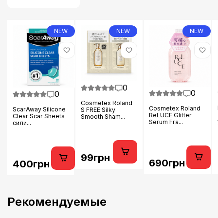
NEW
NEW
NEW
0
0
0
Cosmetex Roland
Cosmetex Roland
ScarAway Silicone
S FREE Silky
ReLUCE Glitter
Clear Scar Sheets
Smooth Sham...
Serum Fra...
сили...
99грн
690грн
400грн
Рекомендуемые