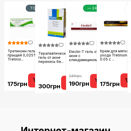
TOP
— 24%
Третиноин гель от
Крем для мягког
Eleclin-T гель от
Терапевтический
прыщей 0,025%
ухода Tretinoin
акне с
гель от акне
Tretinoi...
0.05 с ...
клиндамицином и...
перекись бе...
249грн
190грн
175грн
175грн
300грн
Интернет-магазин