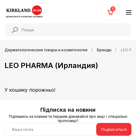
0
Дерматологические товары и косметология
Бренды
LEO PHA
LEO PHARMA (Ирландия)
У кошику порожньо!
Підписка на новини
Підпишись на новини та першим дізнавайся про акції і спеціальні
пропозиції!
Подписаться