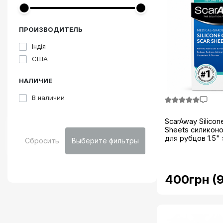
ПРОИЗВОДИТЕЛЬ
Індія
США
НАЛИЧИЕ
В наличии
ScarAway Silicon
Sheets силикон
для рубцов 1.5" ×
Сбросить
Выберите фильтры
400грн (