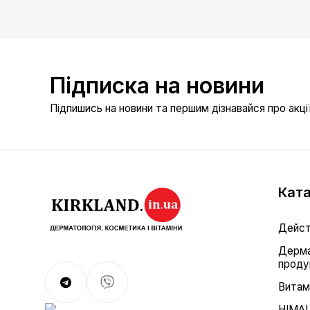
Підписка на новини
Підпишись на новини та першим дізнавайся про акції 
Ката
Дейст
Дерма
проду
Витам
HIMA