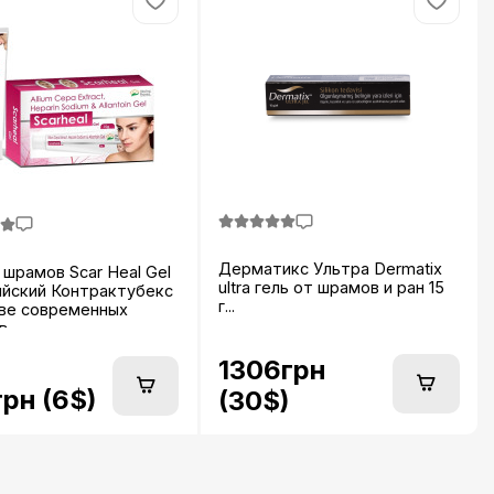
Дерматикс Ультра Dermatix
 шрамов Scar Heal Gel
ultra гель от шрамов и ран 15
ийский Контрактубекс
г...
ове современных
...
1306грн
рн (6$)
(30$)