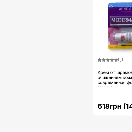
Крем от шрамов
очищением кож
современная ф
Dermatix...
618грн (1