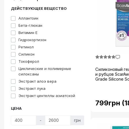
Здоровье и питание
ДЕЙСТВУЮЩЕЕ ВЕЩЕСТВО
ТОП товары
Аллантоин
Бета-глюкан
Акции
Витамин E
Комплексная терапия
Гидрокортизон
Ретинол
Вся продукция
Силикон
Інформація
Токоферол
Циклические и полимерные
Силиконовый ге
Виробники
силоксаны
и рубцов ScarAw
Grade Silicone Sca
Экстракт алоэ вера
Экстракт лука
Экстракт центеллы азиатской
799грн (1
ЦЕНА
-
грн