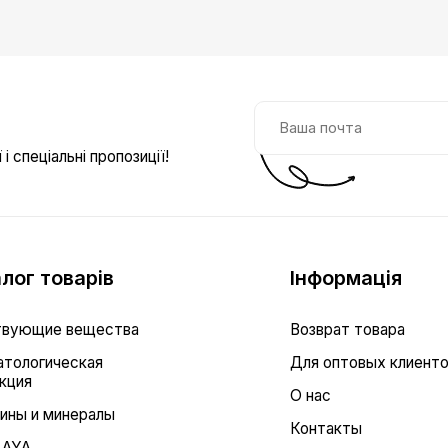
і спеціальні пропозиції!
лог товарів
Інформація
вующие вещества
Возврат товара
тологическая
Для оптовых клиент
кция
О нас
ины и минералы
Контакты
LAYA