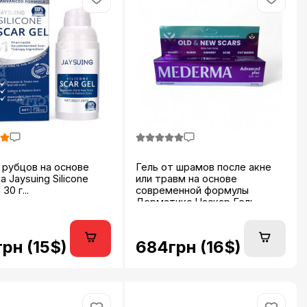
 рубцов на основе
Гель от шрамов после акне
а Jaysuing Silicone
или травм на основе
30 г...
современной формулы
Дерматикс Наскар Гель...
рн (15$)
684грн (16$)