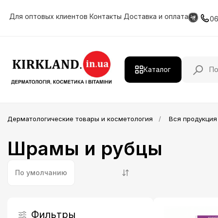
Для оптовых клиентов
Контакты
Доставка и оплата
0
Каталог
Действующие вещества
Дерматологические товары и косметология
Вся продукция
Дерматологическая продукция
Шрамы и рубцы
Витамины и минералы
HIMALAYA
По умолчанию
Косметология
Лечение и уход за волосами
Фильтры
Профессиональная косметика