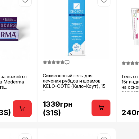
Силиконовый гель для
 за кожей от
Гель от
лечения рубцов и шрамов
ов Mederma
15г инд
KELO-COTE (Кело-Коут), 15
s...
на осн
г...
веществ
1339грн
3$)
240г
(31$)