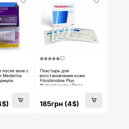
 после акне с
Пластырь для
и Mederma
восстановления кожи
ормула
Fitostimoline Plus
Фитостимулин Плюс
поштучно...
4$)
185грн (4$)