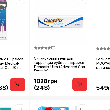
Силиконовый гель для
ль от шрамов
Гель от
коррекции рубцов и шрамов
ay Medical-
MOOYAM
Dermatix Ultra (Advanced Scar
r Gel, 20 г...
ретинол
Formula)...
мл...
1028грн
8$)
549г
(24$)