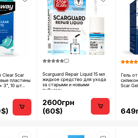
Scarguard Repair Liquid 15 мл
e Clear Scar
Гель от
жидкое средство для ухода
овые пластины
силикон
за старыми и новыми
 3", 10 шт...
Scar Gel 
рубцами...
2600грн
9$)
649г
(60$)