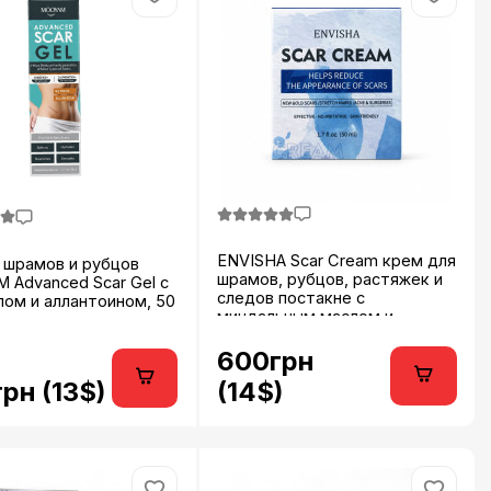
ENVISHA Scar Cream крем для
 шрамов и рубцов
шрамов, рубцов, растяжек и
 Advanced Scar Gel с
следов постакне с
ом и аллантоином, 50
миндальным маслом и
глицерином 50 мл...
600грн
рн (13$)
(14$)