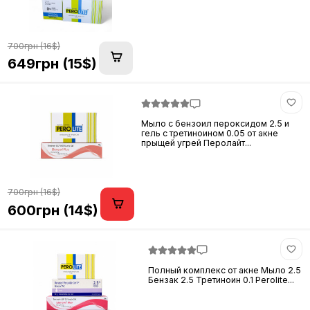
700грн (16$)
649грн (15$)
Мыло с бензоил пероксидом 2.5 и
гель с третиноином 0.05 от акне
прыщей угрей Перолайт...
700грн (16$)
600грн (14$)
Полный комплекс от акне Мыло 2.5
Бензак 2.5 Третиноин 0.1 Perolite...