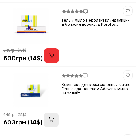
Гель и мыло Перолайт клиндамицин
и бензоил пероксид Perolite...
649грн (15$)
600грн (14$)
Комплекс для кожи склонной к акне
Гель с ада-паленом Adawin и мыло
Перолайт...
649грн (15$)
603грн (14$)