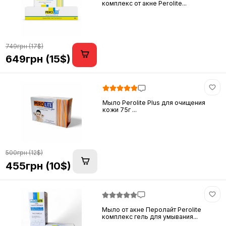
комплекс от акне Perolite...
749грн (17$)
649грн (15$)
Мыло Perolite Plus для очищения
кожи 75г ...
500грн (12$)
455грн (10$)
Мыло от акне Перолайт Perolite
комплекс гель для умывания...