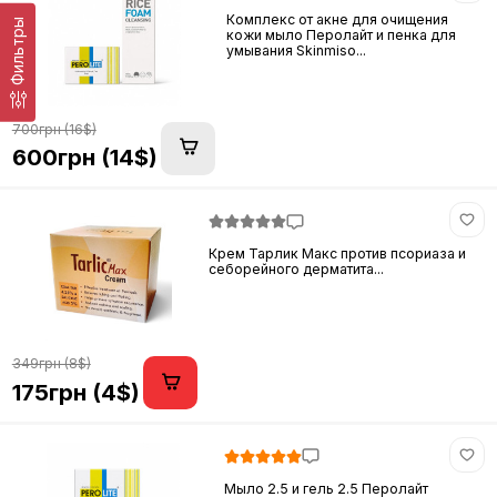
Комплекс от акне для очищения
Фильтры
кожи мыло Перолайт и пенка для
умывания Skinmiso...
700грн (16$)
600грн (14$)
Крем Тарлик Макс против псориаза и
себорейного дерматита...
349грн (8$)
175грн (4$)
Мыло 2.5 и гель 2.5 Перолайт