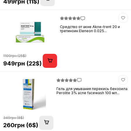
499грн (11$)
Средство от акне Akne-trent 20 и
третиноин Eleneon 0.025...
1100грн (25$)
949грн (22$)
Гель для умывания перекись бензоила
Perolite 3% acne facewash 100 мл...
349грн (8$)
260грн (6$)