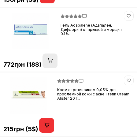
Гель Adapalene (Адапален,
Дифферин) от прыщей и морщин
0.1%...
772грн (18$)
Крем с третиноином 0,05% для
проблемной кожи с акне Tretin Cream
Alister 20 г...
215грн (5$)