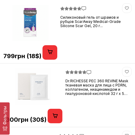
Силиконовый гель от шрамов и
рубцов ScarAway Medical-Grade
Silicone Scar Gel, 20 г...
799грн (18$)
Dr.RICHESSE PEC 360 REVINE Mask
тканевая маска для лица с PDRN,
коллагеном, ниацинамидом и
гиалуроновой кислотой 32 г x 5
шт...
Фильтры
1300грн (30$)