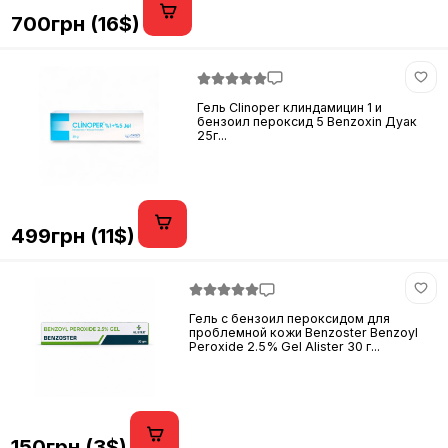
700грн (16$)
Гель Clinoper клиндамицин 1 и
бензоил пероксид 5 Benzoxin Дуак
25г...
499грн (11$)
Гель с бензоил пероксидом для
проблемной кожи Benzoster Benzoyl
Peroxide 2.5% Gel Alister 30 г...
150грн (3$)