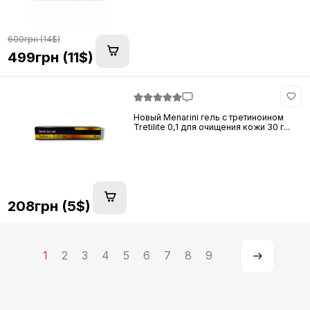
600грн (14$)
499грн (11$)
Новый Menarini гель с третиноином
Tretilite 0,1 для очищения кожи 30 г...
208грн (5$)
1
2
3
4
5
6
7
8
9