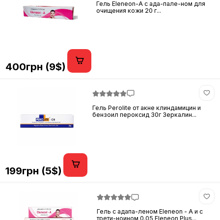
Гель Eleneon-A с ада-пале-ном для
очищения кожи 20 г...
400грн (9$)
Гель Perolite от акне клиндамицин и
бензоил пероксид 30г Зеркалин...
199грн (5$)
Гель с адапа-леном Eleneon - A и с
трети-ноином 0.05 Eleneon Plus...