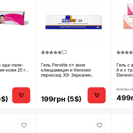
с ада-пале-
Гель Perolite от акне
Гель с 
я кожи 20 г...
клиндамицин и бензоил
A и с т
пероксид 30г Зеркалин...
Eleneon 
600грн (
499г
9$)
199грн (5$)