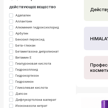
Здоровье и питание
ДЕЙСТВУЮЩЕЕ ВЕЩЕСТВО
Действ
ТОП товары
Адапален
Аллантоин
Акции
Алюминия гидроксихлорид
Комплексная терапия
Арбутин
HIMALA
Бензоил пероксид
Вся продукция
Бета-глюкан
Інформація
Бетаметазона дипропионат
Витамин E
Виробники
Гиалуроновая кислота
Профес
Гидроколлоид
космет
Гидрокортизон
Гидрохинон
Гликолевая кислота
Дапсон
Дифлукортолона валерат
Изоконазола нитрат