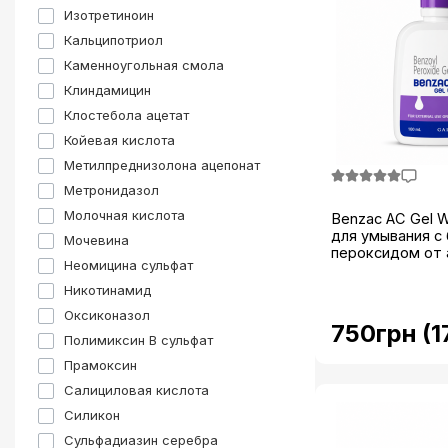
Изотретиноин
Кальципотриол
Каменноугольная смола
Клиндамицин
Клостебола ацетат
Койевая кислота
Метилпреднизолона ацепонат
Метронидазол
Молочная кислота
Benzac AC Gel 
для умывания с
Мочевина
пероксидом от ак
Неомицина сульфат
Никотинамид
Оксиконазол
750грн (1
Полимиксин B сульфат
Прамоксин
Салициловая кислота
Силикон
Сульфадиазин серебра