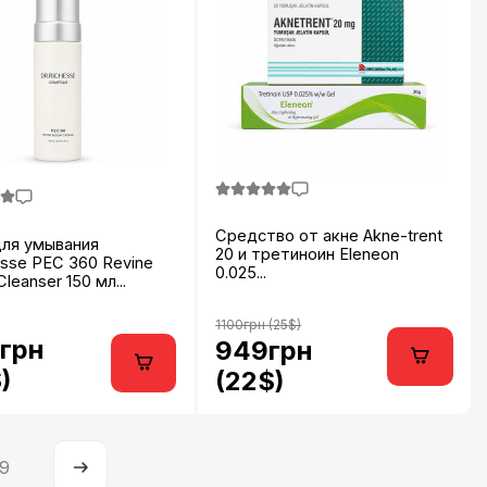
Средство от акне Akne-trent
для умывания
20 и третиноин Eleneon
esse PEC 360 Revine
0.025...
leanser 150 мл...
1100грн (25$)
грн
949грн
)
(22$)
9