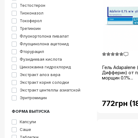
Тестостерон
Тиоконазол
Токоферол
Третиноин
Флуокортолона пивалат
Флуоцинолона ацетонид
Фторурацил
Фузидиевая кислота
Цинхокаина гидрохлорид
Гель Adapalene 
Дифферин) от 
Экстракт алоэ вера
морщин 0.1%...
Экстракт корня солодки
Экстракт центеллы азиатской
Эритромицин
772грн (1
ФОРМА ВЫПУСКА
Капсули
Саше
Таблетки