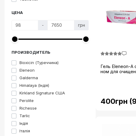
ЦЕНА
-
грн
ПРОИЗВОДИТЕЛЬ
Bioxicin (Туреччина)
Гель Eleneon-A 
Eleneon
ном для очищени
Galderma
Himalaya (Індія)
Kirkland Signature США
400грн (
Perolite
Richesse
Tarlic
Індія
Італія