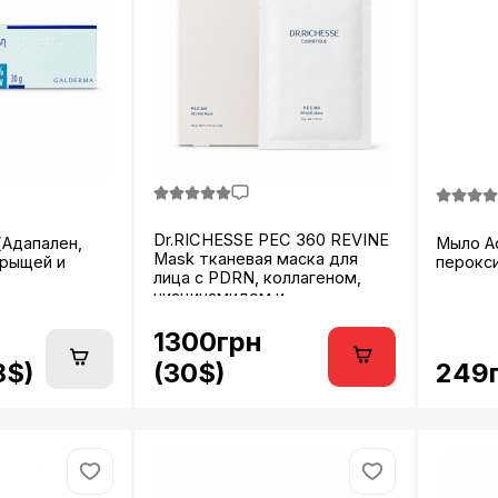
Dr.RICHESSE PEC 360 REVINE
(Адапален,
Мыло Ac
Mask тканевая маска для
прыщей и
перокси
лица с PDRN, коллагеном,
ниацинамидом и
гиалуроновой кислотой 32 г x
5 шт...
1300грн
8$)
249г
(30$)