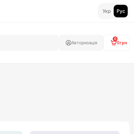
Укр
Рус
0
Авторизація
0грн