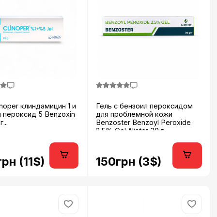
inoper клиндамицин 1 и
Гель с бензоил пероксидом
 пероксид 5 Benzoxin
для проблемной кожи
...
Benzoster Benzoyl Peroxide
2.5% Gel Alister 30 г...
рн (11$)
150грн (3$)