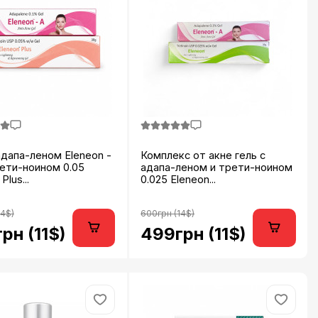
адапа-леном Eleneon -
Комплекс от акне гель с
рети-ноином 0.05
адапа-леном и трети-ноином
Plus...
0.025 Eleneon...
14$)
600грн (14$)
рн (11$)
499грн (11$)