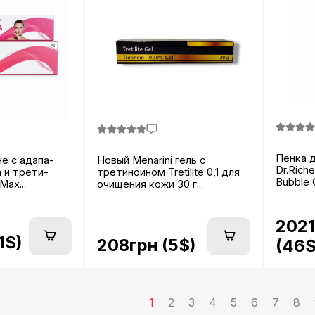
Пенка 
е с адапа-
Новый Menarini гель с
Dr.Rich
 и трети-
третиноином Tretilite 0,1 для
Bubble C
Max...
очищения кожи 30 г...
2021
1$)
208грн (5$)
(46$
1
2
3
4
5
6
7
8