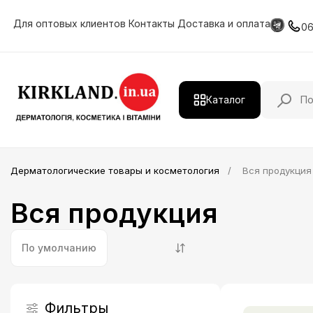
Для оптовых клиентов
Контакты
Доставка и оплата
0
Каталог
Действующие вещества
Дерматологические товары и косметология
Вся продукция
Дерматологическая продукция
Вся продукция
Витамины и минералы
HIMALAYA
По умолчанию
Косметология
Лечение и уход за волосами
Фильтры
Профессиональная косметика