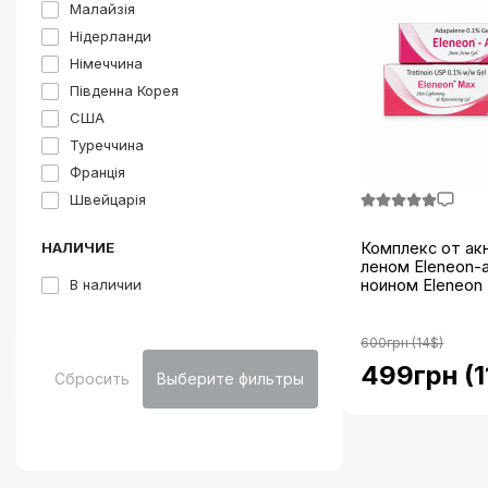
Малайзія
Нідерланди
Німеччина
Південна Корея
США
Туреччина
Франція
Швейцарія
НАЛИЧИЕ
Комплекс от акн
леном Eleneon-a
В наличии
ноином Eleneon 
600грн (14$)
499грн (1
Сбросить
Выберите фильтры