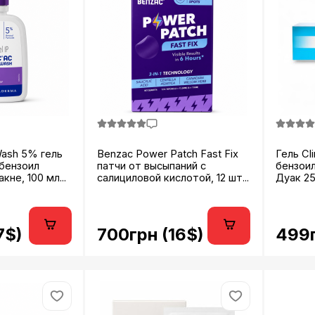
Wash 5% гель
Benzac Power Patch Fast Fix
Гель Cl
 бензоил
патчи от высыпаний с
бензоил
не, 100 мл...
салициловой кислотой, 12 шт...
Дуак 25г
7$)
700грн (16$)
499г