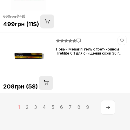
600грн (14$)
499грн (11$)
Новый Menarini гель с третиноином
Tretilite 0,1 для очищения кожи 30 г...
208грн (5$)
1
2
3
4
5
6
7
8
9