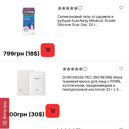
Силиконовый гель от шрамов и
рубцов ScarAway Medical-Grade
Silicone Scar Gel, 20 г...
799грн (18$)
Dr.RICHESSE PEC 360 REVINE Mask
тканевая маска для лица с PDRN,
коллагеном, ниацинамидом и
гиалуроновой кислотой 32 г x 5
шт...
Фильтры
1300грн (30$)