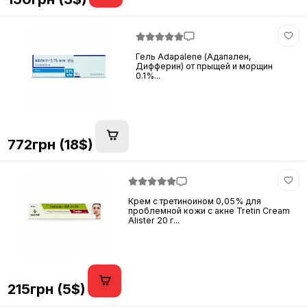
Гель Adapalene (Адапален,
Дифферин) от прыщей и морщин
0.1%...
772грн (18$)
Крем с третиноином 0,05% для
проблемной кожи с акне Tretin Cream
Alister 20 г...
215грн (5$)