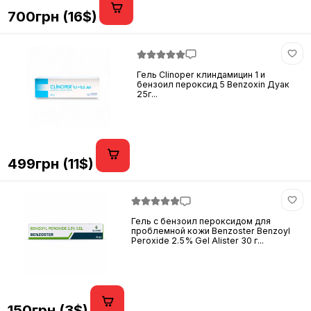
700грн (16$)
Гель Clinoper клиндамицин 1 и
бензоил пероксид 5 Benzoxin Дуак
25г...
499грн (11$)
Гель с бензоил пероксидом для
проблемной кожи Benzoster Benzoyl
Peroxide 2.5% Gel Alister 30 г...
150грн (3$)