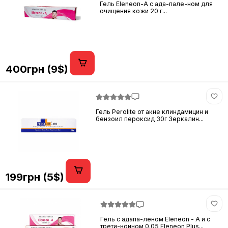
Гель Eleneon-A с ада-пале-ном для
очищения кожи 20 г...
400грн (9$)
Гель Perolite от акне клиндамицин и
бензоил пероксид 30г Зеркалин...
199грн (5$)
Гель с адапа-леном Eleneon - A и с
трети-ноином 0.05 Eleneon Plus...