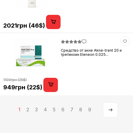
2021грн (46$)
Средство от акне Akne-trent 20 и
третиноин Eleneon 0.025...
1100грн (25$)
949грн (22$)
1
2
3
4
5
6
7
8
9