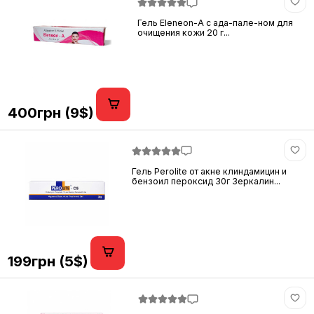
Гель Eleneon-A с ада-пале-ном для
очищения кожи 20 г...
400грн (9$)
Гель Perolite от акне клиндамицин и
бензоил пероксид 30г Зеркалин...
199грн (5$)