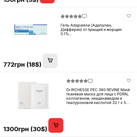
Гель Adapalene (Адапален,
Дифферин) от прыщей и морщин
0.1%...
772грн (18$)
Dr.RICHESSE PEC 360 REVINE Mask
тканевая маска для лица с PDRN,
коллагеном, ниацинамидом и
гиалуроновой кислотой 32 г x 5
шт...
1300грн (30$)