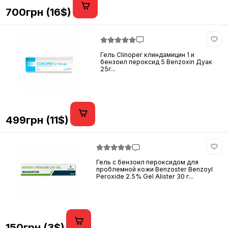
700грн (16$)
Гель Clinoper клиндамицин 1 и
бензоил пероксид 5 Benzoxin Дуак
25г...
499грн (11$)
Гель с бензоил пероксидом для
проблемной кожи Benzoster Benzoyl
Peroxide 2.5% Gel Alister 30 г...
150грн (3$)