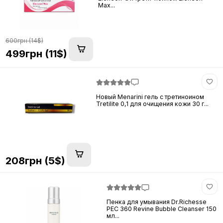
Max...
600грн (14$)
499грн (11$)
Новый Menarini гель с третиноином
Tretilite 0,1 для очищения кожи 30 г...
208грн (5$)
Пенка для умывания Dr.Richesse
PEC 360 Revine Bubble Cleanser 150
мл...