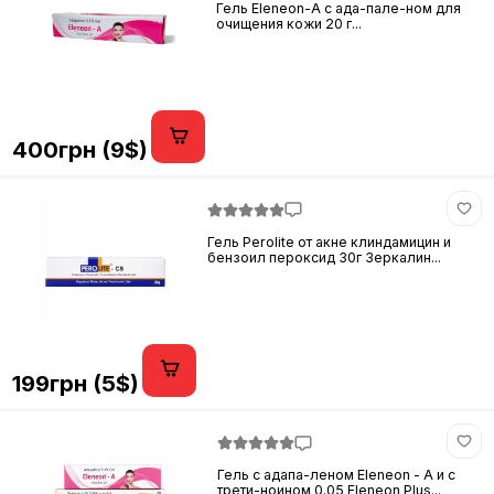
Гель Eleneon-A с ада-пале-ном для
очищения кожи 20 г...
400грн (9$)
Гель Perolite от акне клиндамицин и
бензоил пероксид 30г Зеркалин...
199грн (5$)
Гель с адапа-леном Eleneon - A и с
трети-ноином 0.05 Eleneon Plus...