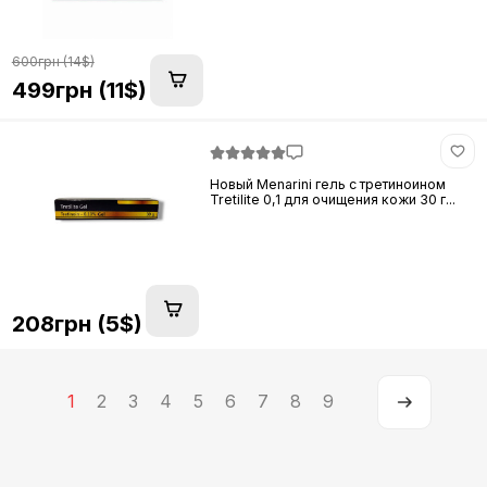
600грн (14$)
499грн (11$)
Новый Menarini гель с третиноином
Tretilite 0,1 для очищения кожи 30 г...
208грн (5$)
1
2
3
4
5
6
7
8
9