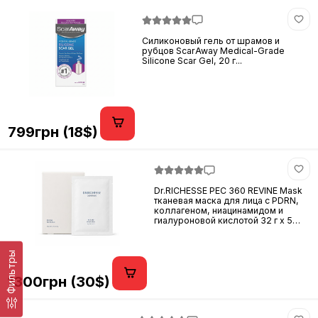
Силиконовый гель от шрамов и
рубцов ScarAway Medical-Grade
Silicone Scar Gel, 20 г...
799грн (18$)
Dr.RICHESSE PEC 360 REVINE Mask
тканевая маска для лица с PDRN,
коллагеном, ниацинамидом и
гиалуроновой кислотой 32 г x 5
шт...
Фильтры
1300грн (30$)