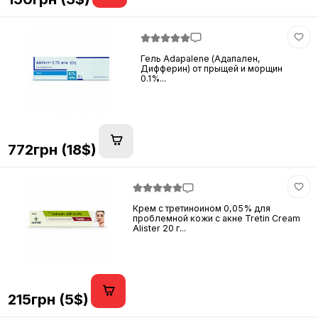
Гель Adapalene (Адапален,
Дифферин) от прыщей и морщин
0.1%...
772грн (18$)
Крем с третиноином 0,05% для
проблемной кожи с акне Tretin Cream
Alister 20 г...
215грн (5$)