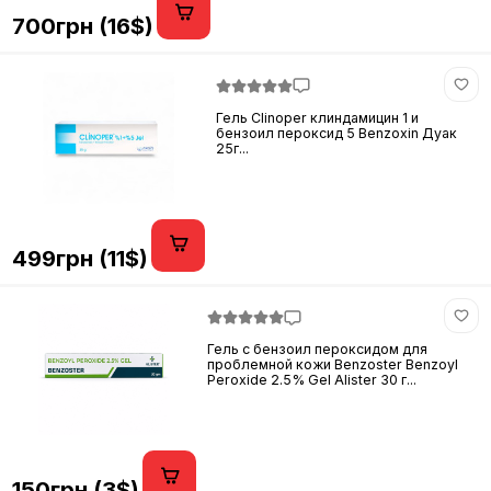
700грн (16$)
Гель Clinoper клиндамицин 1 и
бензоил пероксид 5 Benzoxin Дуак
25г...
499грн (11$)
Гель с бензоил пероксидом для
проблемной кожи Benzoster Benzoyl
Peroxide 2.5% Gel Alister 30 г...
150грн (3$)