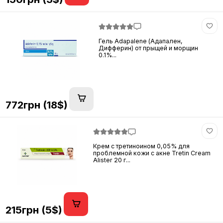
Гель Adapalene (Адапален,
Дифферин) от прыщей и морщин
0.1%...
772грн (18$)
Крем с третиноином 0,05% для
проблемной кожи с акне Tretin Cream
Alister 20 г...
215грн (5$)