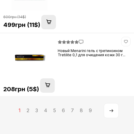
600грн (14$)
499грн (11$)
Новый Menarini гель с третиноином
Tretilite 0,1 для очищения кожи 30 г...
208грн (5$)
1
2
3
4
5
6
7
8
9