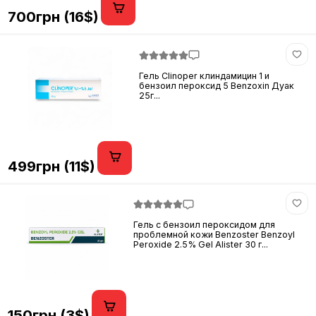
700грн (16$)
Гель Clinoper клиндамицин 1 и
бензоил пероксид 5 Benzoxin Дуак
25г...
499грн (11$)
Гель с бензоил пероксидом для
проблемной кожи Benzoster Benzoyl
Peroxide 2.5% Gel Alister 30 г...
150грн (3$)