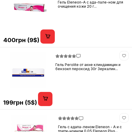
Гель Eleneon-A с ада-пале-ном для
очищения кожи 20 г...
400грн (9$)
Гель Perolite от акне клиндамицин и
бензоил пероксид 30г Зеркалин...
199грн (5$)
Гель с адапа-леном Eleneon - A и с
трети-ноином 0.05 Eleneon Plus...