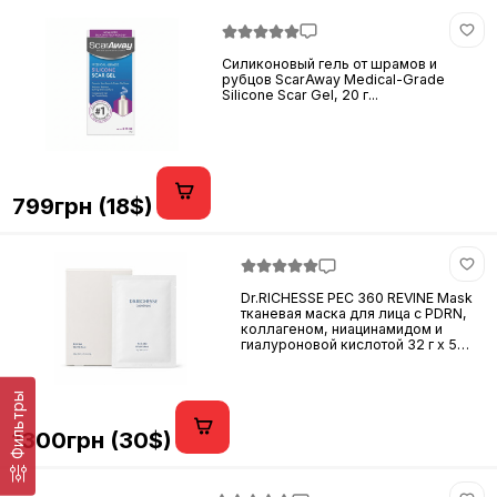
Силиконовый гель от шрамов и
рубцов ScarAway Medical-Grade
Silicone Scar Gel, 20 г...
799грн (18$)
Dr.RICHESSE PEC 360 REVINE Mask
тканевая маска для лица с PDRN,
коллагеном, ниацинамидом и
гиалуроновой кислотой 32 г x 5
шт...
Фильтры
1300грн (30$)